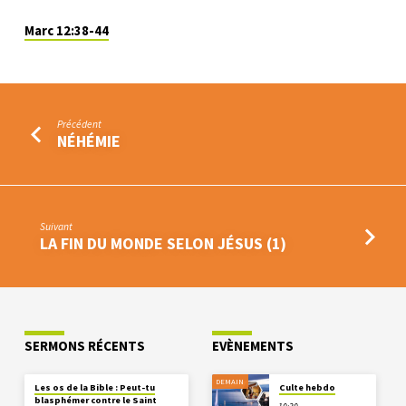
Marc 12:38-44
Précédent
NÉHÉMIE
Suivant
LA FIN DU MONDE SELON JÉSUS (1)
SERMONS RÉCENTS
EVÈNEMENTS
DEMAIN
Les os de la Bible : Peut-tu
Culte hebdo
blasphémer contre le Saint