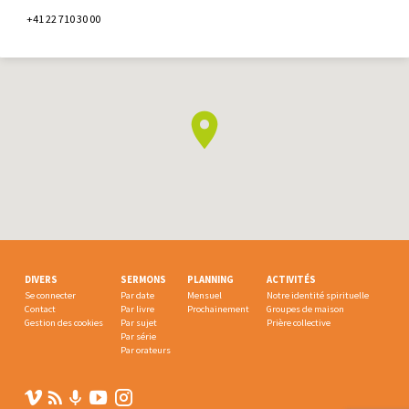
+41 22 710 30 00
DIVERS
SERMONS
PLANNING
ACTIVITÉS
Se connecter
Par date
Mensuel
Notre identité spirituelle
Contact
Par livre
Prochainement
Groupes de maison
Gestion des cookies
Par sujet
Prière collective
Par série
Par orateurs