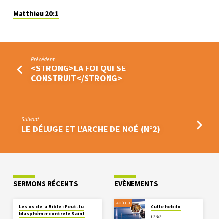
Matthieu 20:1
Précédent
<STRONG>LA FOI QUI SE
CONSTRUIT</STRONG>
Suivant
LE DÉLUGE ET L'ARCHE DE NOÉ (N°2)
SERMONS RÉCENTS
EVÈNEMENTS
AOÛT 9
Les os de la Bible : Peut-tu
Culte hebdo
blasphémer contre le Saint
10:30