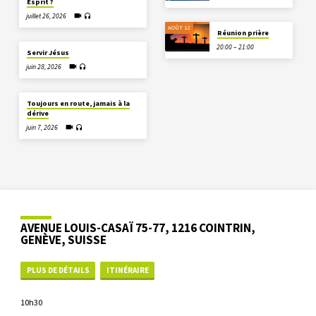
Esprit ?
juillet 26, 2026
AOÛT 12
Réunion prière
20:00 – 21:00
Servir Jésus
juin 28, 2026
Toujours en route, jamais à la
dérive
juin 7, 2026
AVENUE LOUIS-CASAÏ 75-77, 1216 COINTRIN,
GENÈVE, SUISSE
PLUS DE DÉTAILS
ITINÉRAIRE
10h30