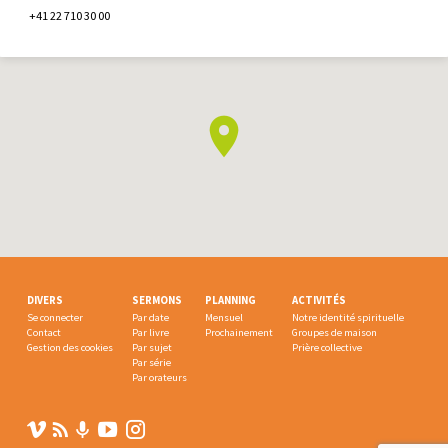
+41 22 710 30 00
DIVERS
SERMONS
PLANNING
ACTIVITÉS
Se connecter
Par date
Mensuel
Notre identité spirituelle
Contact
Par livre
Prochainement
Groupes de maison
Gestion des cookies
Par sujet
Prière collective
Par série
Par orateurs