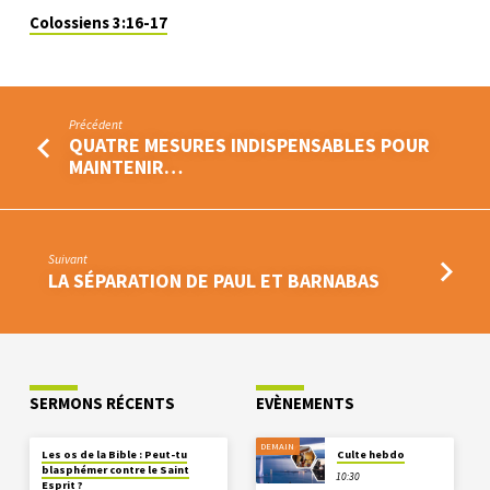
Colossiens 3:16-17
Précédent
QUATRE MESURES INDISPENSABLES POUR
MAINTENIR…
Suivant
LA SÉPARATION DE PAUL ET BARNABAS
SERMONS RÉCENTS
EVÈNEMENTS
DEMAIN
Les os de la Bible : Peut-tu
Culte hebdo
blasphémer contre le Saint
10:30
Esprit ?