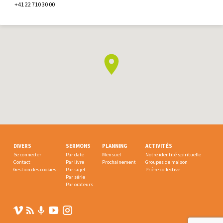
+41 22 710 30 00
DIVERS
SERMONS
PLANNING
ACTIVITÉS
Se connecter
Par date
Mensuel
Notre identité spirituelle
Contact
Par livre
Prochainement
Groupes de maison
Gestion des cookies
Par sujet
Prière collective
Par série
Par orateurs