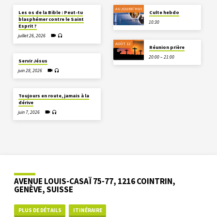
AUJOURD'HUI
Les os de la Bible : Peut-tu
Culte hebdo
blasphémer contre le Saint
10:30
Esprit ?
juillet 26, 2026
AOÛT 12
Réunion prière
20:00 – 21:00
Servir Jésus
juin 28, 2026
Toujours en route, jamais à la
dérive
juin 7, 2026
AVENUE LOUIS-CASAÏ 75-77, 1216 COINTRIN,
GENÈVE, SUISSE
PLUS DE DÉTAILS
ITINÉRAIRE