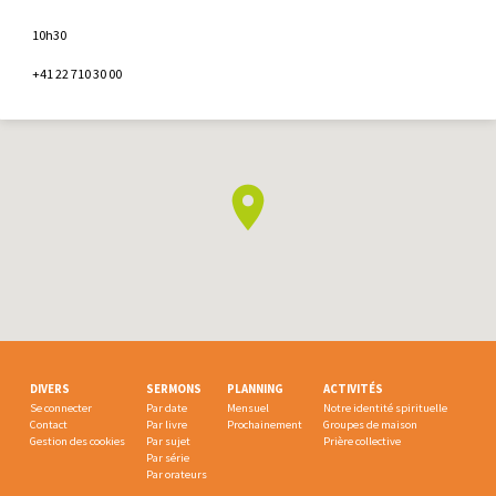
10h30
+41 22 710 30 00
DIVERS
SERMONS
PLANNING
ACTIVITÉS
Se connecter
Par date
Mensuel
Notre identité spirituelle
Contact
Par livre
Prochainement
Groupes de maison
Gestion des cookies
Par sujet
Prière collective
Par série
Par orateurs