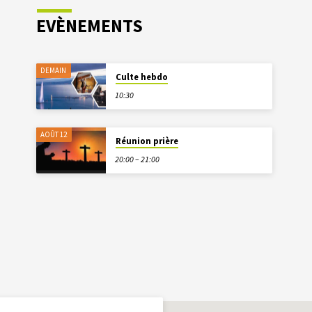
EVÈNEMENTS
DEMAIN
Culte hebdo
10:30
AOÛT 12
Réunion prière
20:00 – 21:00