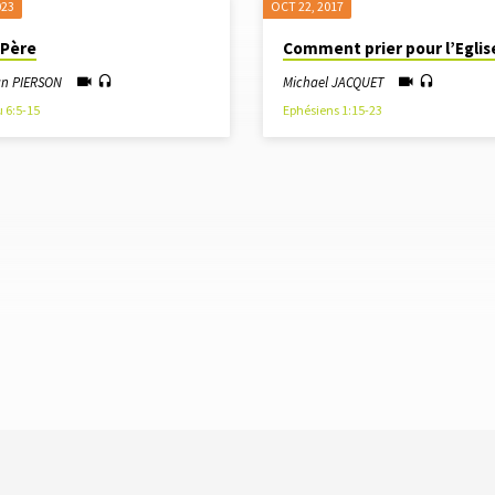
023
OCT 22, 2017
 Père
Comment prier pour l’Eglis
an PIERSON
Michael JACQUET
 6:5-15
Ephésiens 1:15-23