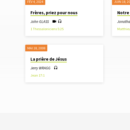
FÉV 4, 2024
JUIN 18, 2
SERMONS
Frères, priez pour nous
Notre
SUR
John GLASS
Jonath
1 Thessaloniciens 5:25
Matthieu
PRIÈRE
MAI 18, 2008
La prière de Jésus
Jerry WRAGG
Jean 17:1