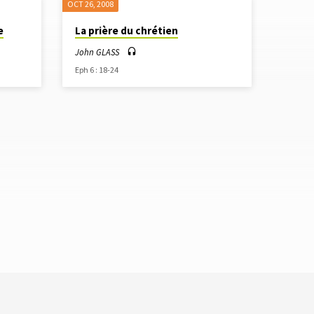
OCT 26, 2008
e
La prière du chrétien
John GLASS
Eph 6 : 18-24