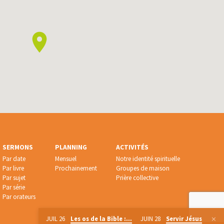
SERMONS
PLANNING
ACTIVITÉS
Par date
Mensuel
Notre identité spirituelle
Par livre
Prochainement
Groupes de maison
Par sujet
Prière collective
Par série
Par orateurs
JUIL 26
Les os de la Bible :…
JUIN 28
Servir Jésus