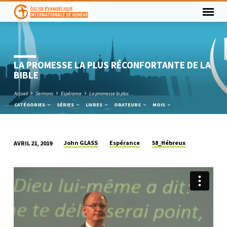
LA PROMESSE LA PLUS RÉCONFORTANTE DE LA
BIBLE
Accueil
Sermons
Espérance
La promesse la plus…
CATÉGORIES
SÉRIES
LIVRES
ORATEURS
MOIS
John GLASS
Espérance
58_Hébreux
AVRIL 21, 2019
LA
PROMESSE
LA
PLUS
RÉCONFORTANTE
DE