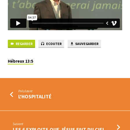
LA
BIBLE
REGARDER
ECOUTER
SAUVEGARDER
Hébreux 13:5
Précédent
L'HOSPITALITÉ
Suivant
LES 6 EXPLOITS QUE JÉSUS FAIT DU CIEL