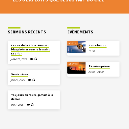
SERMONS RÉCENTS
EVÈNEMENTS
AOÛT 9
Les os de la Bible : Peut-tu
Culte hebdo
blasphémer contre le Saint
10:30
Esprit ?
juillet 26, 2026
AOÛT 12
Réunion prière
20:00 – 21:00
Servir Jésus
juin 28, 2026
Toujours en route, jamais à la
dérive
juin 7, 2026