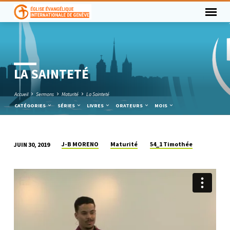
LA SAINTETÉ
Accueil
Sermons
Maturité
La Sainteté
CATÉGORIES
SÉRIES
LIVRES
ORATEURS
MOIS
J-B MORENO
Maturité
54_1 Timothée
JUIN 30, 2019
LA
SAINTETÉ