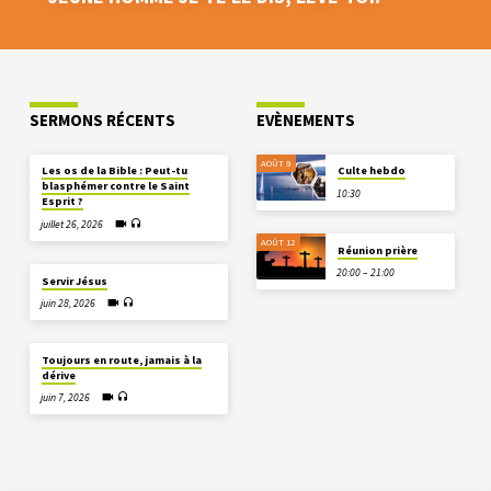
SERMONS RÉCENTS
EVÈNEMENTS
AOÛT 9
Les os de la Bible : Peut-tu
Culte hebdo
blasphémer contre le Saint
10:30
Esprit ?
juillet 26, 2026
AOÛT 12
Réunion prière
20:00 – 21:00
Servir Jésus
juin 28, 2026
Toujours en route, jamais à la
dérive
juin 7, 2026