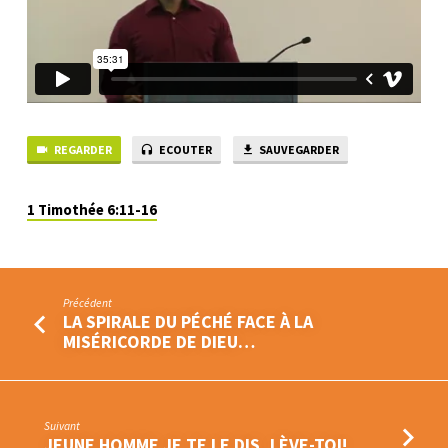
REGARDER
ECOUTER
SAUVEGARDER
1 Timothée 6:11-16
Précédent
LA SPIRALE DU PÉCHÉ FACE À LA
MISÉRICORDE DE DIEU…
Suivant
JEUNE HOMME JE TE LE DIS, LÈVE-TOI!