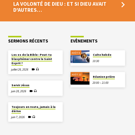
LA VOLONTÉ DE DIEU : ET SI DIEU AVAIT
D'AUTRES…
SERMONS RÉCENTS
EVÈNEMENTS
AOÛT 9
Les os de la Bible : Peut-tu
Culte hebdo
blasphémer contre le Saint
10:30
Esprit ?
juillet 26, 2026
AOÛT 12
Réunion prière
20:00 – 21:00
Servir Jésus
juin 28, 2026
Toujours en route, jamais à la
dérive
juin 7, 2026