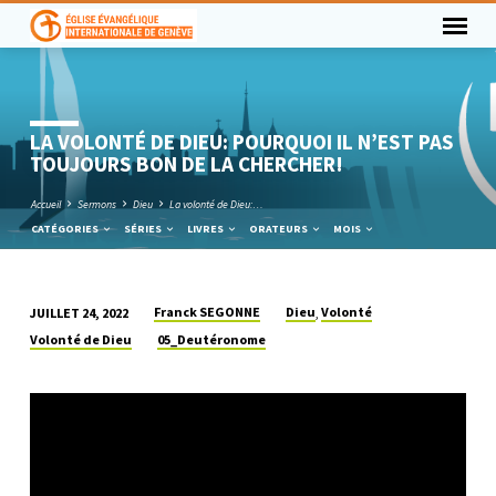
LA VOLONTÉ DE DIEU: POURQUOI IL N’EST PAS
TOUJOURS BON DE LA CHERCHER!
Accueil
Sermons
Dieu
La volonté de Dieu:…
CATÉGORIES
SÉRIES
LIVRES
ORATEURS
MOIS
Franck SEGONNE
Dieu
Volonté
JUILLET 24, 2022
,
LA
Volonté de Dieu
05_Deutéronome
VOLONTÉ
DE
DIEU:
POURQUOI
IL