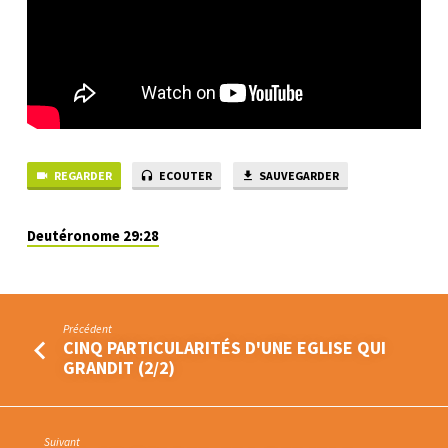
N’EST
PAS
TOUJOURS
BON
DE
LA
CHERCHER!
REGARDER
ECOUTER
SAUVEGARDER
Deutéronome 29:28
Précédent
CINQ PARTICULARITÉS D'UNE EGLISE QUI
GRANDIT (2/2)
Suivant