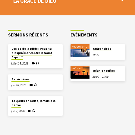
LA GRÂCE DE DIEU
SERMONS RÉCENTS
EVÈNEMENTS
AUJOURD'HUI
Les os de la Bible : Peut-tu
Culte hebdo
blasphémer contre le Saint
10:30
Esprit ?
juillet 26, 2026
AOÛT 12
Réunion prière
20:00 – 21:00
Servir Jésus
juin 28, 2026
Toujours en route, jamais à la
dérive
juin 7, 2026