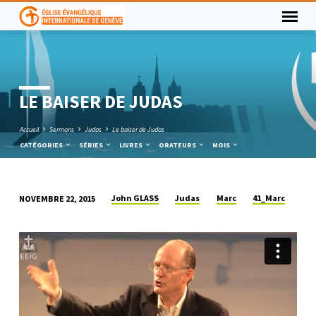
LE BAISER DE JUDAS
Accueil
Sermons
Judas
Le baiser de Judas
CATÉGORIES
SÉRIES
LIVRES
ORATEURS
MOIS
John GLASS
Judas
Marc
41_Marc
NOVEMBRE 22, 2015
LE
BAISER
DE
JUDAS