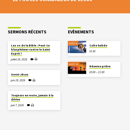
SERMONS RÉCENTS
EVÈNEMENTS
AOÛT 9
Les os de la Bible : Peut-tu
Culte hebdo
blasphémer contre le Saint
10:30
Esprit ?
juillet 26, 2026
AOÛT 12
Réunion prière
20:00 – 21:00
Servir Jésus
juin 28, 2026
Toujours en route, jamais à la
dérive
juin 7, 2026