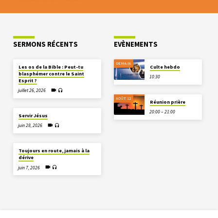
SERMONS RÉCENTS
EVÈNEMENTS
DEMAIN
Les os de la Bible : Peut-tu
Culte hebdo
blasphémer contre le Saint
10:30
Esprit ?
juillet 26, 2026
AOÛT 12
Réunion prière
20:00 – 21:00
Servir Jésus
juin 28, 2026
Toujours en route, jamais à la
dérive
juin 7, 2026