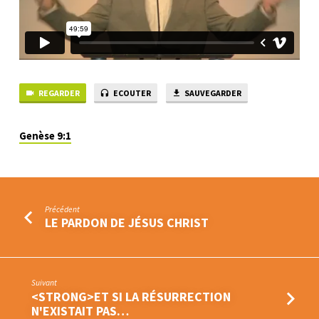
REGARDER
ECOUTER
SAUVEGARDER
Genèse 9:1
Précédent
LE PARDON DE JÉSUS CHRIST
Suivant
<STRONG>ET SI LA RÉSURRECTION
N'EXISTAIT PAS…