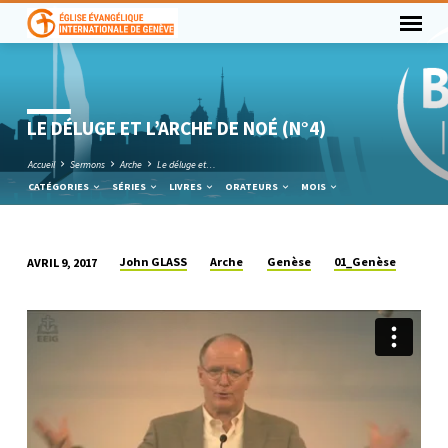
LE DÉLUGE ET L’ARCHE DE NOÉ (N°4)
Accueil
Sermons
Arche
Le déluge et…
CATÉGORIES
SÉRIES
LIVRES
ORATEURS
MOIS
John GLASS
Arche
Genèse
01_Genèse
AVRIL 9, 2017
LE
DÉLUGE
ET
L’ARCHE
DE
NOÉ
(N°4)