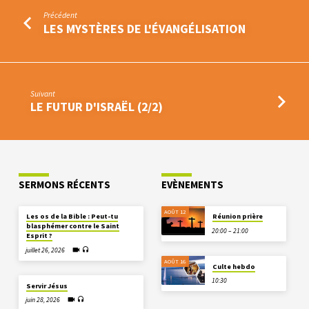
Précédent
LES MYSTÈRES DE L'ÉVANGÉLISATION
Suivant
LE FUTUR D'ISRAËL (2/2)
SERMONS RÉCENTS
EVÈNEMENTS
AOÛT 12
Les os de la Bible : Peut-tu
Réunion prière
blasphémer contre le Saint
20:00 – 21:00
Esprit ?
juillet 26, 2026
AOÛT 16
Culte hebdo
10:30
Servir Jésus
juin 28, 2026