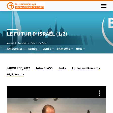
LE FUTUR D’ISRAËL (1/2)
Accueil
Sermons
Juifs
Le futur…
CATÉGORIES
SÉRIES
LIVRES
ORATEURS
MOIS
John GLASS
Juifs
Epitre aux Romains
JANVIER 15, 2012
LE
45_Romains
FUTUR
D’ISRAËL
(1/2)