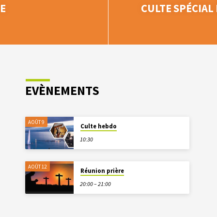
IE
CULTE SPÉCIAL
EVÈNEMENTS
AOÛT 9
Culte hebdo
10:30
AOÛT 12
Réunion prière
20:00 – 21:00