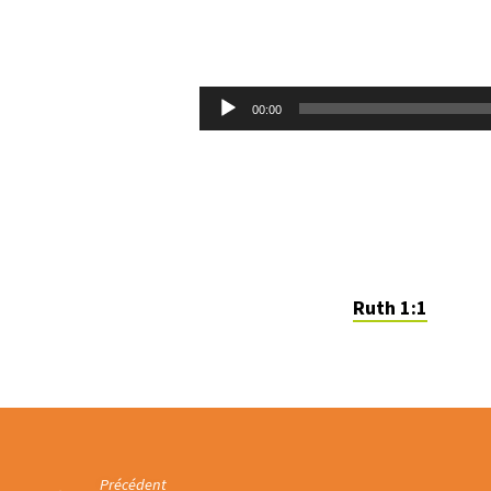
LE
LIVRE
Lecteur
00:00
audio
DE
RUTH
Ruth 1:1
Précédent