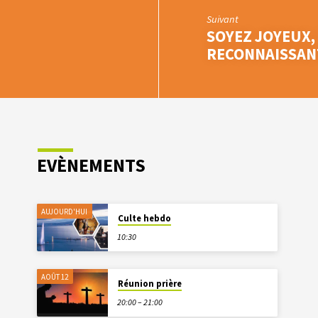
Suivant
SOYEZ JOYEUX,
RECONNAISSAN
EVÈNEMENTS
AUJOURD'HUI
Culte hebdo
10:30
AOÛT 12
Réunion prière
20:00 – 21:00