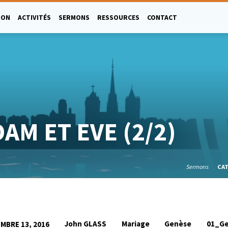
ION
ACTIVITÉS
SERMONS
RESSOURCES
CONTACT
AM ET EVE (2/2)
Sermons
CA
John GLASS
Mariage
Genèse
01_G
MBRE 13, 2016