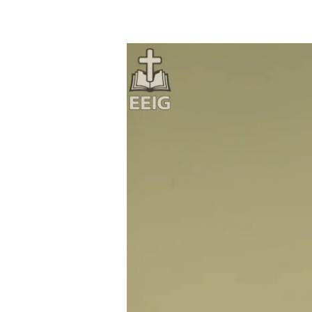
LE
MARIAGE
D’ADAM
ET
EVE
(2/2)