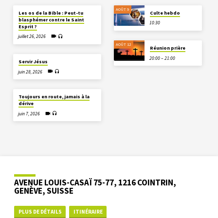
AOÛT 9
Les os de la Bible : Peut-tu
Culte hebdo
blasphémer contre le Saint
10:30
Esprit ?
juillet 26, 2026
AOÛT 12
Réunion prière
20:00 – 21:00
Servir Jésus
juin 28, 2026
Toujours en route, jamais à la
dérive
juin 7, 2026
AVENUE LOUIS-CASAÏ 75-77, 1216 COINTRIN,
GENÈVE, SUISSE
PLUS DE DÉTAILS
ITINÉRAIRE