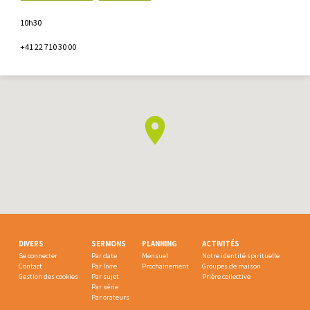
10h30
+41 22 710 30 00
DIVERS
SERMONS
PLANNING
ACTIVITÉS
Se connecter
Par date
Mensuel
Notre identité spirituelle
Contact
Par livre
Prochainement
Groupes de maison
Gestion des cookies
Par sujet
Prière collective
Par série
Par orateurs