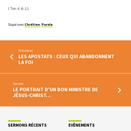
JÉSUS-
CHRIST
I Tim 4 :6-11
(1/2)
Tagué avec
Chrétien
,
Parole
Précédent
LES APOSTATS : CEUX QUI ABANDONNENT
LA FOI
Suivant
LE PORTRAIT D’UN BON MINISTRE DE
JÉSUS-CHRIST…
SERMONS RÉCENTS
EVÈNEMENTS