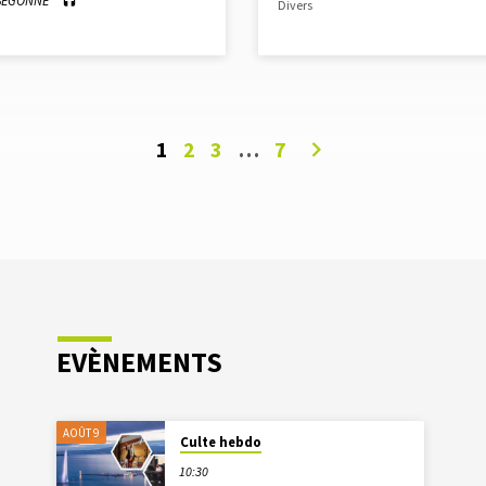
 SEGONNE
Divers
1
2
3
…
7
EVÈNEMENTS
AOÛT 9
Culte hebdo
10:30