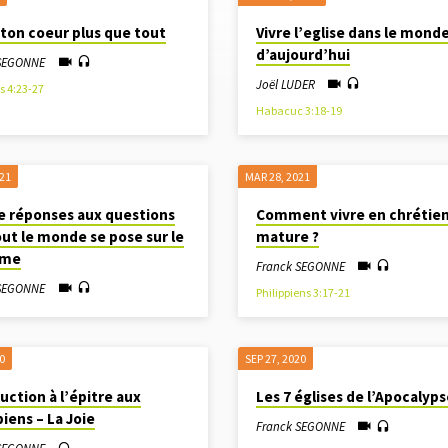
ton coeur plus que tout
Vivre l’eglise dans le mond
d’aujourd’hui
 SEGONNE
Joël LUDER
s 4:23-27
Habacuc 3:18-19
021
MAR 28
, 2021
e réponses aux questions
Comment vivre en chrétie
ut le monde se pose sur le
mature ?
ême
Franck SEGONNE
 SEGONNE
Philippiens 3:17-21
0
SEP 27, 2020
uction à l’épitre aux
Les 7 églises de l’Apocalyps
piens – La Joie
Franck SEGONNE