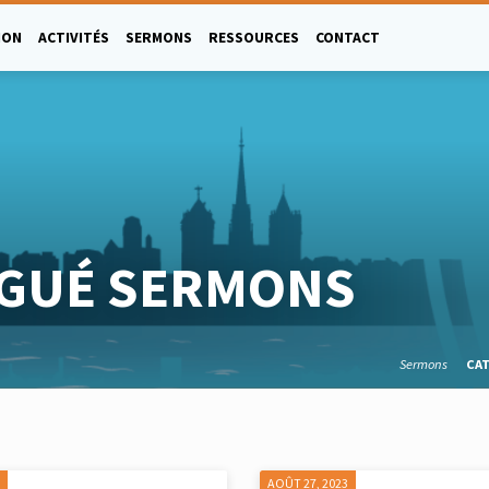
ION
ACTIVITÉS
SERMONS
RESSOURCES
CONTACT
AGUÉ SERMONS
Sermons
CA
3
AOÛT 27, 2023