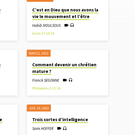
e
C’est en Dieu que nous avons la
vie le mouvement et l’être
Habib IVOULSOUS
Actes 17:16-34
MAR 21
, 2021
n
Comment devenir un chrétien
mature ?
Franck SEGONNE
Philippiens 3:12-16
JUIL 19, 2020
e
Trois sortes d’intelligence
Sami HOFFER