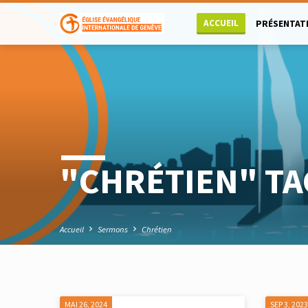
ACCUEIL
PRÉSENTAT
"CHRÉTIEN" T
Accueil
Sermons
Chrétien
MAI 26, 2024
SEP 3, 202