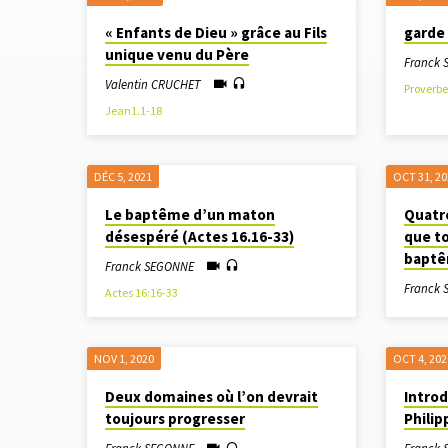
"CHRÉTIEN"
« Enfants de Dieu » grâce au Fils
garde 
unique venu du Père
TAGUÉ
Franck
Valentin CRUCHET
Proverbe
SERMONS
Jean1.1-18
DÉC 5, 2021
OCT 31, 2
Le baptême d’un maton
Quatr
désespéré (Actes 16.16-33)
que to
bapt
Franck SEGONNE
Franck
Actes 16:16-33
NOV 1, 2020
OCT 4, 202
Deux domaines où l’on devrait
Introd
toujours progresser
Philip