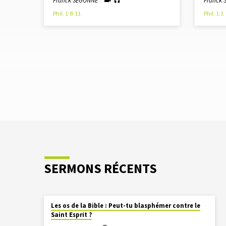
Franck SEGONNE
Franck
Phil. 1:8-11
Phil. 1:1
SERMONS RÉCENTS
Les os de la Bible : Peut-tu blasphémer contre le
Saint Esprit ?