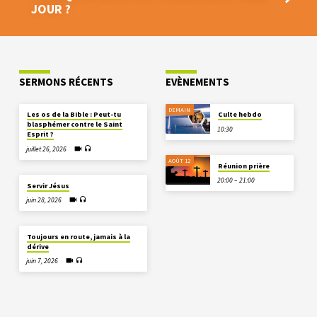
JOUR ?
SERMONS RÉCENTS
EVÈNEMENTS
DEMAIN
Les os de la Bible : Peut-tu
Culte hebdo
blasphémer contre le Saint
10:30
Esprit ?
juillet 26, 2026
AOÛT 12
Réunion prière
20:00 – 21:00
Servir Jésus
juin 28, 2026
Toujours en route, jamais à la
dérive
juin 7, 2026