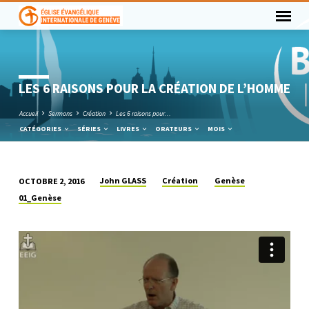
LES 6 RAISONS POUR LA CRÉATION DE L’HOMME
Accueil
Sermons
Création
Les 6 raisons pour…
CATÉGORIES
SÉRIES
LIVRES
ORATEURS
MOIS
John GLASS
Création
Genèse
OCTOBRE 2, 2016
LES
01_Genèse
6
RAISONS
POUR
LA
CRÉATION
DE