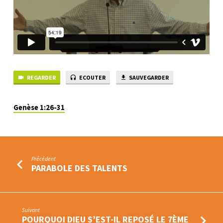
L’HOMME
REGARDER
ECOUTER
SAUVEGARDER
Genèse 1:26-31
Précédent
PARABOLE DES TALENTS
Suivant
POURQUOI DIEU S’EST-IL REPOSÉ LE 7ÈME