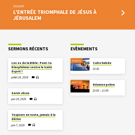
Suivant
L’ENTRÉE TRIOMPHALE DE JÉSUS À
JÉRUSALEM
SERMONS RÉCENTS
EVÈNEMENTS
DEMAIN
Les os de la Bible : Peut-tu
Culte hebdo
blasphémer contre le Saint
10:30
Esprit ?
juillet 26, 2026
AOÛT 12
Réunion prière
20:00 – 21:00
Servir Jésus
juin 28, 2026
Toujours en route, jamais à la
dérive
juin 7, 2026