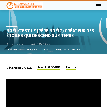
NOËL C’EST LE (PÈRE NOËL?) CRÉATEUR DES
ÉTOILES QUI DESCEND SUR TERRE
Accueil
Sermons
Famille
Noël c’est le…
CATÉGORIES
SÉRIES
LIVRES
ORATEURS
MOIS
Franck SEGONNE
Famille
DÉCEMBRE 27, 2020
NOËL
C’EST
LE
(PÈRE
NOËL?)
CRÉATEUR