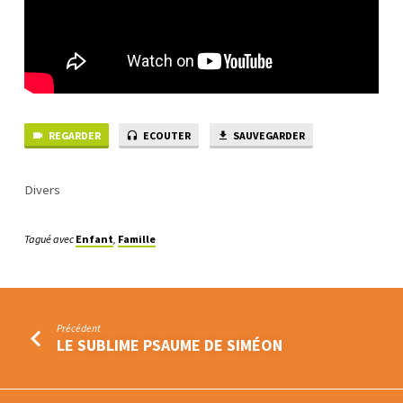
DES
ÉTOILES
QUI
DESCEND
SUR
TERRE
REGARDER
ECOUTER
SAUVEGARDER
Divers
Tagué avec
Enfant
,
Famille
Précédent
LE SUBLIME PSAUME DE SIMÉON