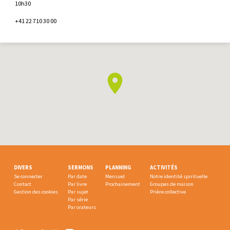
10h30
+41 22 710 30 00
DIVERS
SERMONS
PLANNING
ACTIVITÉS
Se connecter
Par date
Mensuel
Notre identité spirituelle
Contact
Par livre
Prochainement
Groupes de maison
Gestion des cookies
Par sujet
Prière collective
Par série
Par orateurs