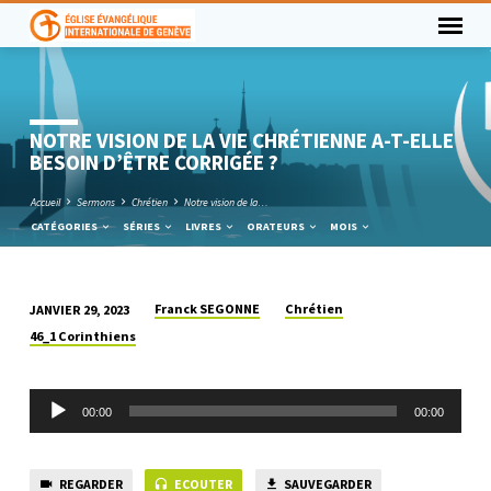
NOTRE VISION DE LA VIE CHRÉTIENNE A-T-ELLE
BESOIN D’ÊTRE CORRIGÉE ?
Accueil
Sermons
Chrétien
Notre vision de la…
CATÉGORIES
SÉRIES
LIVRES
ORATEURS
MOIS
Franck SEGONNE
Chrétien
JANVIER 29, 2023
NOTRE
46_1 Corinthiens
VISION
DE
Lecteur
LA
00:00
00:00
audio
VIE
CHRÉTIENNE
REGARDER
ECOUTER
SAUVEGARDER