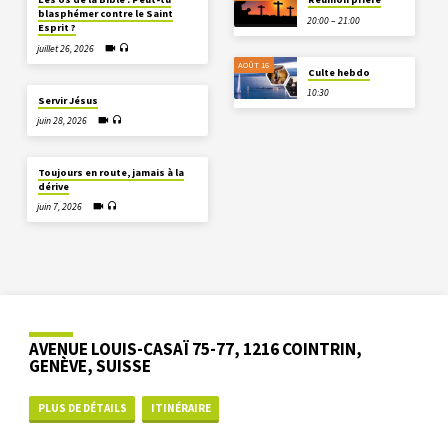
blasphémer contre le Saint
20:00 – 21:00
Esprit ?
juillet 26, 2026
AOÛT 16
Culte hebdo
10:30
Servir Jésus
juin 28, 2026
Toujours en route, jamais à la
dérive
juin 7, 2026
AVENUE LOUIS-CASAÏ 75-77, 1216 COINTRIN,
GENÈVE, SUISSE
PLUS DE DÉTAILS
ITINÉRAIRE