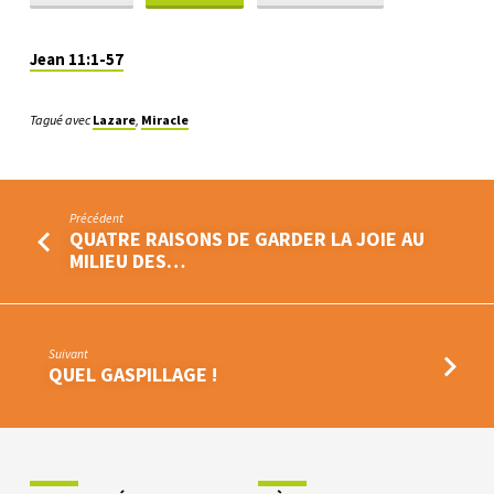
DE
LAZARE
Jean 11:1-57
Tagué avec
Lazare
,
Miracle
Précédent
QUATRE RAISONS DE GARDER LA JOIE AU
MILIEU DES…
Suivant
QUEL GASPILLAGE !