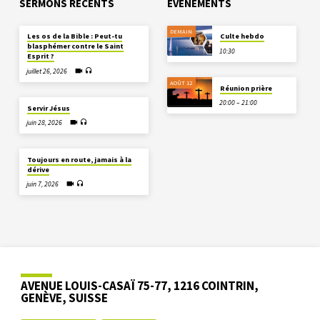
SERMONS RÉCENTS
EVÈNEMENTS
DEMAIN
Les os de la Bible : Peut-tu
Culte hebdo
blasphémer contre le Saint
10:30
Esprit ?
juillet 26, 2026
AOÛT 12
Réunion prière
20:00 – 21:00
Servir Jésus
juin 28, 2026
Toujours en route, jamais à la
dérive
juin 7, 2026
AVENUE LOUIS-CASAÏ 75-77, 1216 COINTRIN,
GENÈVE, SUISSE