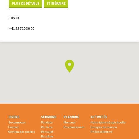
PLUS DE DÉTAILS
ITINÉRAIRE
10h30
+41 22 710 30 00
DIVERS
SERMONS
PLANNING
ACTIVITÉS
Se connecter
Par date
Mensuel
Notre identité spirituelle
Contact
Par livre
Prochainement
Groupes de maison
Gestion des cookies
Par sujet
Prière collective
Par série