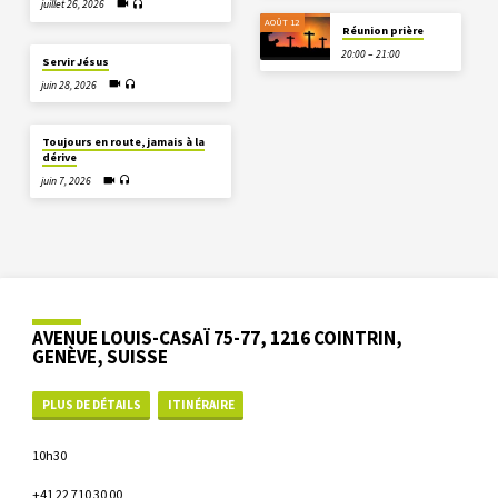
juillet 26, 2026
AOÛT 12
Réunion prière
20:00 – 21:00
Servir Jésus
juin 28, 2026
Toujours en route, jamais à la
dérive
juin 7, 2026
AVENUE LOUIS-CASAÏ 75-77, 1216 COINTRIN,
GENÈVE, SUISSE
PLUS DE DÉTAILS
ITINÉRAIRE
10h30
+41 22 710 30 00