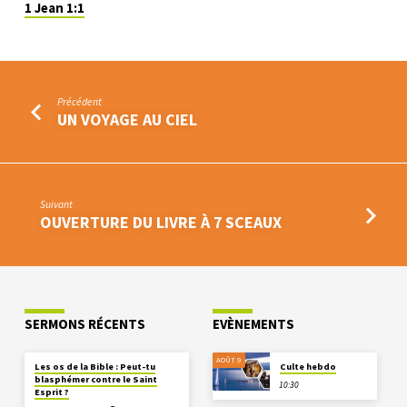
1 Jean 1:1
Précédent
UN VOYAGE AU CIEL
Suivant
OUVERTURE DU LIVRE À 7 SCEAUX
SERMONS RÉCENTS
EVÈNEMENTS
AOÛT 9
Les os de la Bible : Peut-tu
Culte hebdo
blasphémer contre le Saint
10:30
Esprit ?