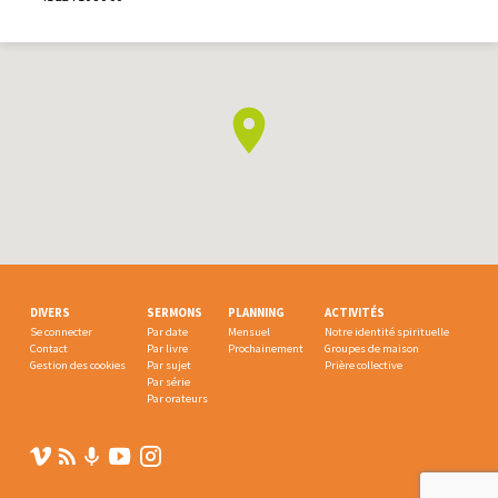
DIVERS
SERMONS
PLANNING
ACTIVITÉS
Se connecter
Par date
Mensuel
Notre identité spirituelle
Contact
Par livre
Prochainement
Groupes de maison
Gestion des cookies
Par sujet
Prière collective
Par série
Par orateurs