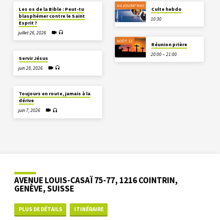
AUJOURD'HUI
Les os de la Bible : Peut-tu
Culte hebdo
blasphémer contre le Saint
10:30
Esprit ?
juillet 26, 2026
AOÛT 12
Réunion prière
20:00 – 21:00
Servir Jésus
juin 28, 2026
Toujours en route, jamais à la
dérive
juin 7, 2026
AVENUE LOUIS-CASAÏ 75-77, 1216 COINTRIN,
GENÈVE, SUISSE
PLUS DE DÉTAILS
ITINÉRAIRE