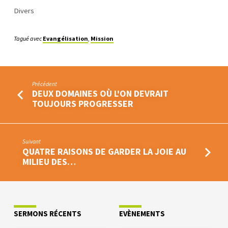
Divers
Tagué avec
Evangélisation
,
Mission
Précédent
DEUX DOMAINES OÙ L'ON DEVRAIT
TOUJOURS PROGRESSER
Suivant
QUATRE RAISONS DE GARDER LA JOIE AU
MILIEU DES…
SERMONS RÉCENTS
EVÈNEMENTS