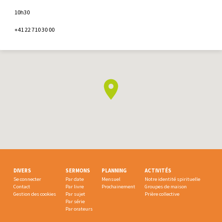
10h30
+41 22 710 30 00
DIVERS
SERMONS
PLANNING
ACTIVITÉS
Se connecter
Par date
Mensuel
Notre identité spirituelle
Contact
Par livre
Prochainement
Groupes de maison
Gestion des cookies
Par sujet
Prière collective
Par série
Par orateurs