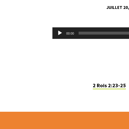
JUILLET 20
POURQUOI
DIEU
Lecteur
00:00
audio
CORRIGE
SI
SÉVÈREMENT
42
2 Rois 2:23-25
ADOS
?