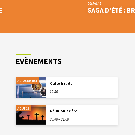
Suivant
E
SAGA D'ÉTÉ : B
EVÈNEMENTS
AUJOURD'HUI
Culte hebdo
10:30
AOÛT 12
Réunion prière
20:00 – 21:00