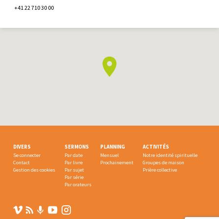
+41 22 710 30 00
DIVERS
SERMONS
PLANNING
ACTIVITÉS
Se connecter
Par date
Mensuel
Notre identité spirituelle
Contact
Par livre
Prochainement
Groupes de maison
Gestion des cookies
Par sujet
Prière collective
Par série
Par orateurs