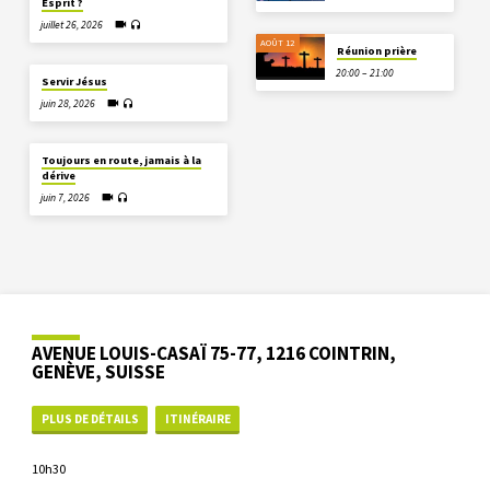
Esprit ?
juillet 26, 2026
AOÛT 12
Réunion prière
20:00 – 21:00
Servir Jésus
juin 28, 2026
Toujours en route, jamais à la
dérive
juin 7, 2026
AVENUE LOUIS-CASAÏ 75-77, 1216 COINTRIN,
GENÈVE, SUISSE
PLUS DE DÉTAILS
ITINÉRAIRE
10h30