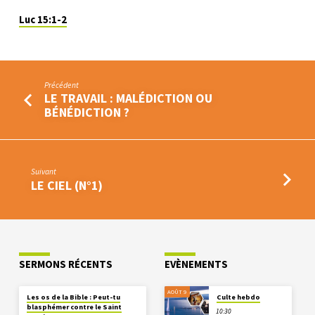
Luc 15:1-2
Précédent
LE TRAVAIL : MALÉDICTION OU
BÉNÉDICTION ?
Suivant
LE CIEL (N°1)
SERMONS RÉCENTS
EVÈNEMENTS
AOÛT 9
Les os de la Bible : Peut-tu
Culte hebdo
blasphémer contre le Saint
10:30