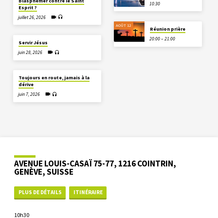
blasphémer contre le Saint
10:30
Esprit ?
juillet 26, 2026
AOÛT 12
Réunion prière
20:00 – 21:00
Servir Jésus
juin 28, 2026
Toujours en route, jamais à la
dérive
juin 7, 2026
AVENUE LOUIS-CASAÏ 75-77, 1216 COINTRIN,
GENÈVE, SUISSE
PLUS DE DÉTAILS
ITINÉRAIRE
10h30