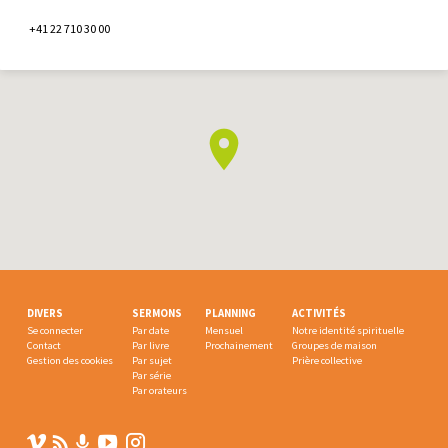
+41 22 710 30 00
DIVERS
SERMONS
PLANNING
ACTIVITÉS
Se connecter
Par date
Mensuel
Notre identité spirituelle
Contact
Par livre
Prochainement
Groupes de maison
Gestion des cookies
Par sujet
Prière collective
Par série
Par orateurs