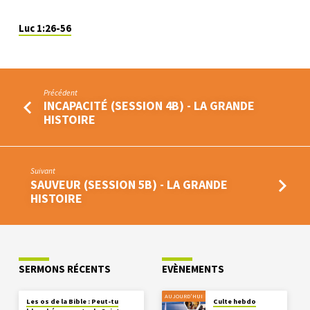
Luc 1:26-56
Précédent
INCAPACITÉ (SESSION 4B) - LA GRANDE
HISTOIRE
Suivant
SAUVEUR (SESSION 5B) - LA GRANDE
HISTOIRE
SERMONS RÉCENTS
EVÈNEMENTS
AUJOURD'HUI
Les os de la Bible : Peut-tu
Culte hebdo