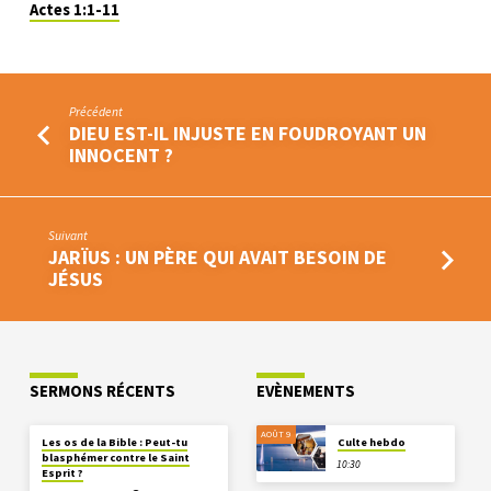
Actes 1:1-11
Précédent
DIEU EST-IL INJUSTE EN FOUDROYANT UN
INNOCENT ?
Suivant
JARÏUS : UN PÈRE QUI AVAIT BESOIN DE
JÉSUS
SERMONS RÉCENTS
EVÈNEMENTS
AOÛT 9
Les os de la Bible : Peut-tu
Culte hebdo
blasphémer contre le Saint
10:30
Esprit ?