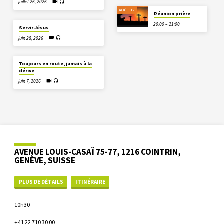
juillet 26, 2026
AOÛT 12
Réunion prière
20:00 – 21:00
Servir Jésus
juin 28, 2026
Toujours en route, jamais à la
dérive
juin 7, 2026
AVENUE LOUIS-CASAÏ 75-77, 1216 COINTRIN,
GENÈVE, SUISSE
PLUS DE DÉTAILS
ITINÉRAIRE
10h30
+41 22 710 30 00