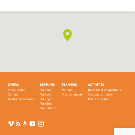
DIVERS
SERMONS
PLANNING
ACTIVITÉS
Se connecter
Par date
Mensuel
Notre identité spirituelle
Contact
Par livre
Prochainement
Groupes de maison
Gestion des cookies
Par sujet
Prière collective
Par série
Par orateurs