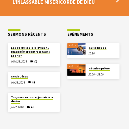
L'INLASSABLE MISÉRICORDE DE DIEU
SERMONS RÉCENTS
EVÈNEMENTS
AOÛT 9
Les os de la Bible : Peut-tu
Culte hebdo
blasphémer contre le Saint
10:30
Esprit ?
juillet 26, 2026
AOÛT 12
Réunion prière
20:00 – 21:00
Servir Jésus
juin 28, 2026
Toujours en route, jamais à la
dérive
juin 7, 2026