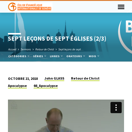
SEPT LEÇONS DE SEPT ÉGLISES (2/3)
Accueil
Sermons
Retour de Christ
Sept leçons de sept…
CATÉGORIES
SÉRIES
LIVRES
ORATEURS
MOIS
John GLASS
Retour de Christ
OCTOBRE 21, 2018
SEPT
Apocalypse
66_Apocalypse
LEÇONS
DE
SEPT
ÉGLISES
(2/3)