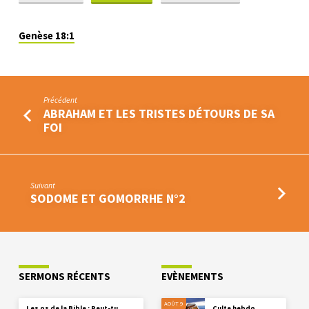
Genèse 18:1
Précédent
ABRAHAM ET LES TRISTES DÉTOURS DE SA
FOI
Suivant
SODOME ET GOMORRHE N°2
SERMONS RÉCENTS
EVÈNEMENTS
AOÛT 9
Les os de la Bible : Peut-tu
Culte hebdo