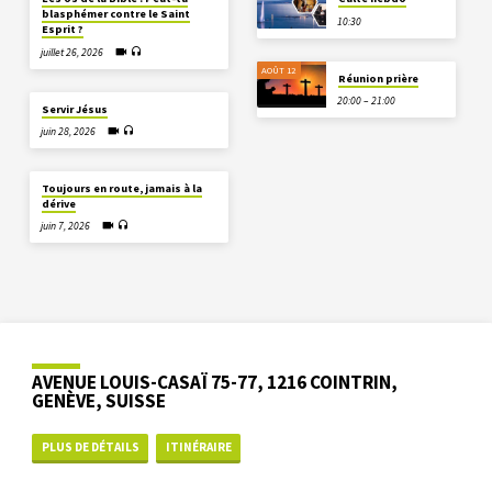
blasphémer contre le Saint
10:30
Esprit ?
juillet 26, 2026
AOÛT 12
Réunion prière
20:00 – 21:00
Servir Jésus
juin 28, 2026
Toujours en route, jamais à la
dérive
juin 7, 2026
AVENUE LOUIS-CASAÏ 75-77, 1216 COINTRIN,
GENÈVE, SUISSE
PLUS DE DÉTAILS
ITINÉRAIRE