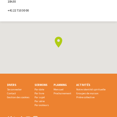
10h30
+41 22 710 30 00
DIVERS
SERMONS
PLANNING
ACTIVITÉS
Se connecter
Par date
Mensuel
Notre identité spirituelle
Contact
Par livre
Prochainement
Groupes de maison
Gestion des cookies
Par sujet
Prière collective
Par série
Par orateurs