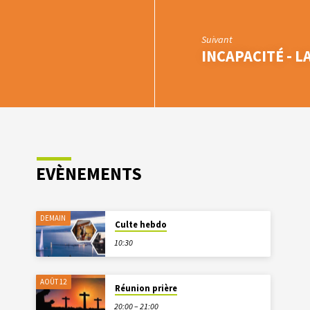
Suivant
INCAPACITÉ - L
EVÈNEMENTS
DEMAIN
Culte hebdo
10:30
AOÛT 12
Réunion prière
20:00 – 21:00