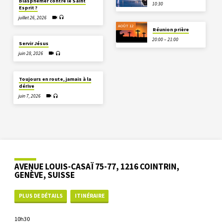
blasphémer contre le Saint
10:30
Esprit ?
juillet 26, 2026
AOÛT 12
Réunion prière
20:00 – 21:00
Servir Jésus
juin 28, 2026
Toujours en route, jamais à la
dérive
juin 7, 2026
AVENUE LOUIS-CASAÏ 75-77, 1216 COINTRIN,
GENÈVE, SUISSE
PLUS DE DÉTAILS
ITINÉRAIRE
10h30