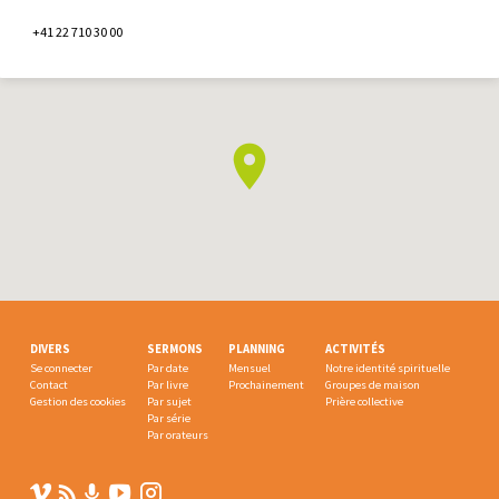
+41 22 710 30 00
DIVERS
SERMONS
PLANNING
ACTIVITÉS
Se connecter
Par date
Mensuel
Notre identité spirituelle
Contact
Par livre
Prochainement
Groupes de maison
Gestion des cookies
Par sujet
Prière collective
Par série
Par orateurs