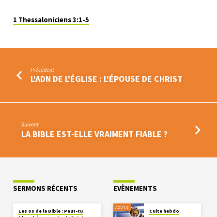
1 Thessaloniciens 3:1-5
Précédent
L'ADN DE L'ÉGLISE : L'ÉPOUSE DE CHRIST
Suivant
LA BIBLE EST-ELLE VRAIMENT FIABLE ?
SERMONS RÉCENTS
EVÈNEMENTS
AOÛT 9
Les os de la Bible : Peut-tu
Culte hebdo