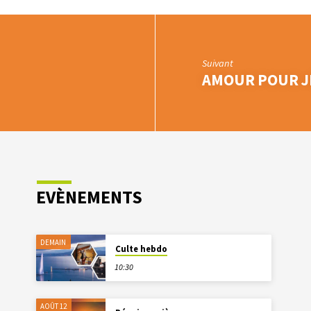
Suivant
AMOUR POUR J
EVÈNEMENTS
DEMAIN
Culte hebdo
10:30
AOÛT 12