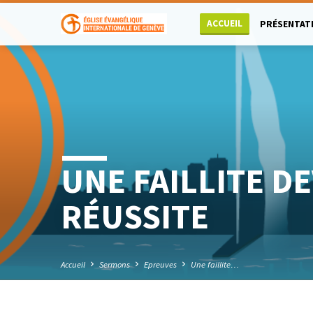
ACCUEIL
PRÉSENTAT
UNE FAILLITE D
RÉUSSITE
Accueil
Sermons
Epreuves
Une faillite…