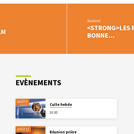
Suivant
<STRONG>LES M
AM
BONNE…
EVÈNEMENTS
AOÛT 9
Culte hebdo
10:30
AOÛT 12
Réunion prière