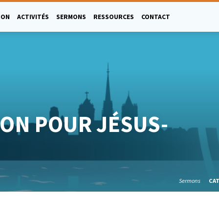
ION
ACTIVITÉS
SERMONS
RESSOURCES
CONTACT
ION POUR JÉSUS-
Sermons
CA