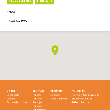
PLUS DE DÉTAILS
ITINÉRAIRE
10h30
+41 22 710 30 00
DIVERS
SERMONS
PLANNING
ACTIVITÉS
Se connecter
Par date
Mensuel
Notre identité spirituelle
Contact
Par livre
Prochainement
Groupes de maison
Gestion des cookies
Par sujet
Prière collective
Par série
Par orateurs