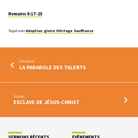
Romains 8:17-25
Tagué avec
Adoption
,
gloire
,
Héritage
,
Souffrance
Précédent
LA PARABOLE DES TALENTS
Suivant
ESCLAVE DE JÉSUS-CHRIST
SERMONS RÉCENTS
EVÈNEMENTS