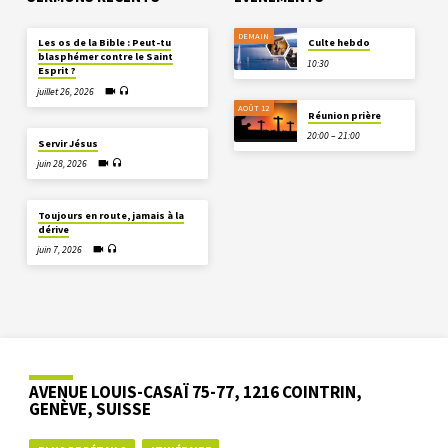
DEMAIN
Les os de la Bible : Peut-tu
Culte hebdo
blasphémer contre le Saint
10:30
Esprit ?
juillet 26, 2026
AOÛT 12
Réunion prière
20:00 – 21:00
Servir Jésus
juin 28, 2026
Toujours en route, jamais à la
dérive
juin 7, 2026
AVENUE LOUIS-CASAÏ 75-77, 1216 COINTRIN,
GENÈVE, SUISSE