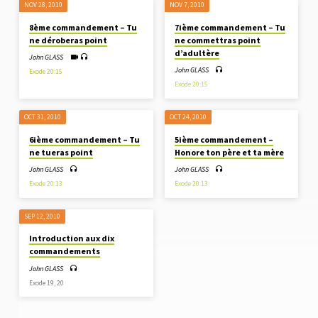
NOV 28, 2010
NOV 7, 2010
8ème commandement – Tu
7ième commandement – Tu
ne déroberas point
ne commettras point
d’adultère
John GLASS
John GLASS
Exode 20:15
Exode 20:15
OCT 31, 2010
OCT 24, 2010
6ième commandement – Tu
5ième commandement –
ne tueras point
Honore ton père et ta mère
John GLASS
John GLASS
Exode 20:13
Exode 20:13
SEP 12, 2010
Introduction aux dix
commandements
John GLASS
Exode 19
, 20