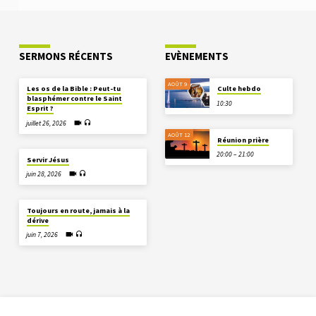
SERMONS RÉCENTS
EVÈNEMENTS
AOÛT 9
Les os de la Bible : Peut-tu
Culte hebdo
blasphémer contre le Saint
10:30
Esprit ?
juillet 26, 2026
AOÛT 12
Réunion prière
20:00 – 21:00
Servir Jésus
juin 28, 2026
Toujours en route, jamais à la
dérive
juin 7, 2026