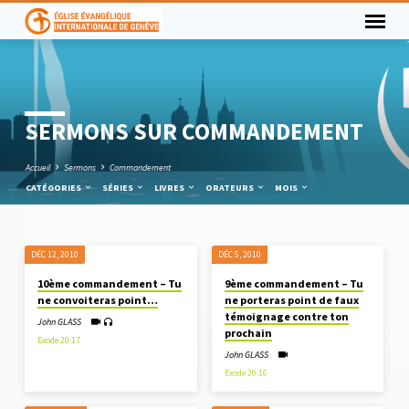
SERMONS SUR COMMANDEMENT
Accueil
Sermons
Commandement
CATÉGORIES
SÉRIES
LIVRES
ORATEURS
MOIS
DÉC 12, 2010
DÉC 5, 2010
SERMONS
10ème commandement – Tu
9ème commandement – Tu
SUR
ne convoiteras point…
ne porteras point de faux
COMMANDEMENT
témoignage contre ton
John GLASS
prochain
Exode 20:17
John GLASS
Exode 20:16