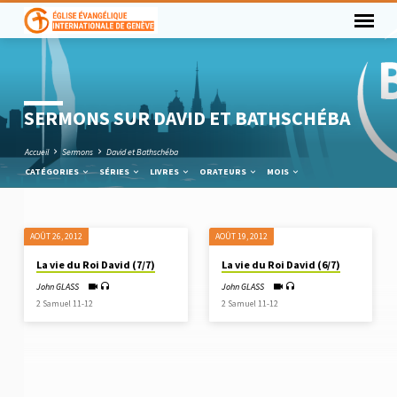
SERMONS SUR DAVID ET BATHSCHÉBA
Accueil
Sermons
David et Bathschéba
CATÉGORIES
SÉRIES
LIVRES
ORATEURS
MOIS
AOÛT 26, 2012
AOÛT 19, 2012
SERMONS
La vie du Roi David (7/7)
La vie du Roi David (6/7)
SUR
John GLASS
John GLASS
DAVID
2 Samuel 11-12
2 Samuel 11-12
ET
BATHSCHÉBA