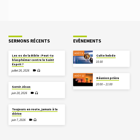
SERMONS RÉCENTS
EVÈNEMENTS
AOÛT 9
Les os de la Bible : Peut-tu
Culte hebdo
blasphémer contre le Saint
10:30
Esprit ?
juillet 26, 2026
AOÛT 12
Réunion prière
20:00 – 21:00
Servir Jésus
juin 28, 2026
Toujours en route, jamais à la
dérive
juin 7, 2026