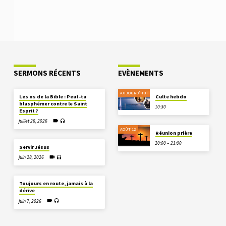
SERMONS RÉCENTS
EVÈNEMENTS
AUJOURD'HUI
Les os de la Bible : Peut-tu
Culte hebdo
blasphémer contre le Saint
10:30
Esprit ?
juillet 26, 2026
AOÛT 12
Réunion prière
20:00 – 21:00
Servir Jésus
juin 28, 2026
Toujours en route, jamais à la
dérive
juin 7, 2026