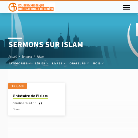
SERMONS SUR ISLAM
Accueil
Sermons
Islam
CATÉGORIES
SÉRIES
LIVRES
ORATEURS
MOIS
FÉV 8, 2009
SERMONS
L’histoire de l’Islam
SUR
Christian BIBOLET
ISLAM
Divers