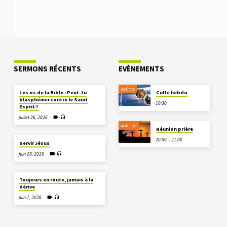
SERMONS RÉCENTS
EVÈNEMENTS
AOÛT 9
Les os de la Bible : Peut-tu
Culte hebdo
blasphémer contre le Saint
10:30
Esprit ?
juillet 26, 2026
AOÛT 12
Réunion prière
20:00 – 21:00
Servir Jésus
juin 28, 2026
Toujours en route, jamais à la
dérive
juin 7, 2026