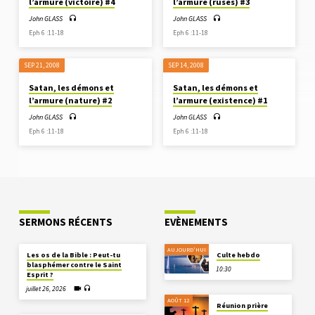
l’armure (victoire) #4
l’armure (ruses) #3
John GLASS
John GLASS
Eph 6 :11-18
Eph 6 :11-18
SEP 21, 2008
SEP 14, 2008
Satan, les démons et
Satan, les démons et
l’armure (nature) #2
l’armure (existence) #1
John GLASS
John GLASS
Eph 6 :11-18
Eph 6 :11-18
SERMONS RÉCENTS
EVÈNEMENTS
AUJOURD'HUI
Les os de la Bible : Peut-tu
Culte hebdo
blasphémer contre le Saint
10:30
Esprit ?
juillet 26, 2026
AOÛT 12
Réunion prière