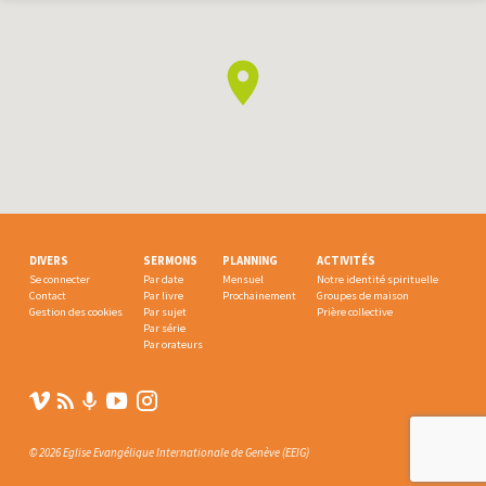
DIVERS
SERMONS
PLANNING
ACTIVITÉS
Se connecter
Par date
Mensuel
Notre identité spirituelle
Contact
Par livre
Prochainement
Groupes de maison
Gestion des cookies
Par sujet
Prière collective
Par série
Par orateurs
© 2026 Eglise Evangélique Internationale de Genève (EEIG)