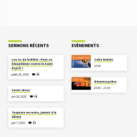
SERMONS RÉCENTS
EVÈNEMENTS
AUJOURD'HUI
Les os de la Bible : Peut-tu
Culte hebdo
blasphémer contre le Saint
10:30
Esprit ?
juillet 26, 2026
AOÛT 12
Réunion prière
20:00 – 21:00
Servir Jésus
juin 28, 2026
Toujours en route, jamais à la
dérive
juin 7, 2026