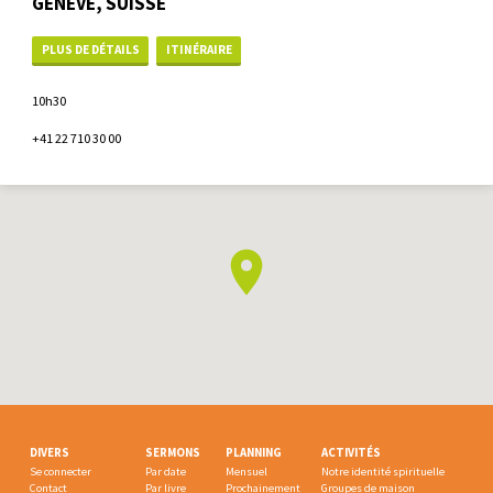
GENÈVE, SUISSE
PLUS DE DÉTAILS
ITINÉRAIRE
10h30
+41 22 710 30 00
DIVERS
SERMONS
PLANNING
ACTIVITÉS
Se connecter
Par date
Mensuel
Notre identité spirituelle
Contact
Par livre
Prochainement
Groupes de maison