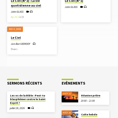
Le Ciel (N°2) : La vie
Le Ciel (N°1)
quotidienne au ciel
John GLASS
John GLASS
Ap. 21:1
à 22
MAI 4, 2008
Le Ciel
Jan-Bert DEMOOY
Divers
SERMONS RÉCENTS
EVÈNEMENTS
AOÛT 12
Les os de la Bible : Peut-tu
Réunion prière
blasphémer contre le Saint
20:00 – 21:00
Esprit ?
juillet 26, 2026
AOÛT 16
Culte hebdo