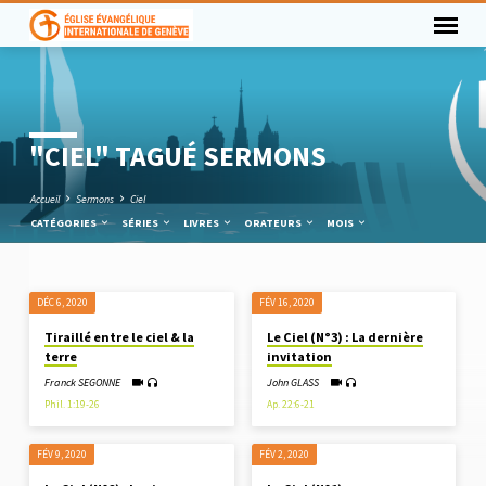
"CIEL" TAGUÉ SERMONS
Accueil
Sermons
Ciel
CATÉGORIES
SÉRIES
LIVRES
ORATEURS
MOIS
DÉC 6, 2020
FÉV 16, 2020
"CIEL"
Tiraillé entre le ciel & la
Le Ciel (N°3) : La dernière
TAGUÉ
terre
invitation
SERMONS
Franck SEGONNE
John GLASS
Phil. 1:19-26
Ap. 22:6-21
FÉV 9, 2020
FÉV 2, 2020