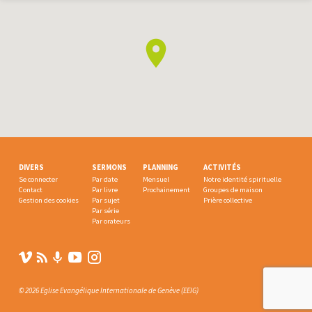
DIVERS
SERMONS
PLANNING
ACTIVITÉS
Se connecter
Par date
Mensuel
Notre identité spirituelle
Contact
Par livre
Prochainement
Groupes de maison
Gestion des cookies
Par sujet
Prière collective
Par série
Par orateurs
© 2026 Eglise Evangélique Internationale de Genève (EEIG)