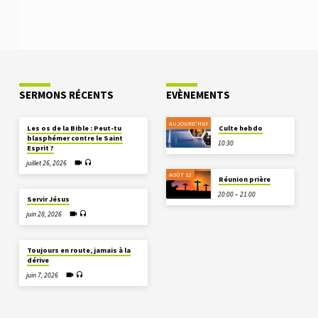
SERMONS RÉCENTS
EVÈNEMENTS
AUJOURD'HUI
Les os de la Bible : Peut-tu
Culte hebdo
blasphémer contre le Saint
10:30
Esprit ?
juillet 26, 2026
AOÛT 12
Réunion prière
20:00 – 21:00
Servir Jésus
juin 28, 2026
Toujours en route, jamais à la
dérive
juin 7, 2026