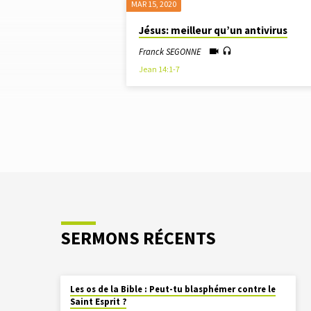
MAR 15
, 2020
"MORT"
Jésus: meilleur qu’un antivirus
TAGUÉ
Franck SEGONNE
Jean 14:1-7
SERMONS
SERMONS RÉCENTS
Les os de la Bible : Peut-tu blasphémer contre le
Saint Esprit ?