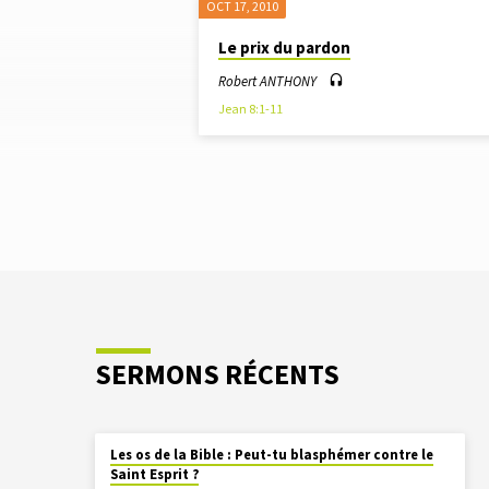
OCT 17, 2010
"PARDON"
Le prix du pardon
TAGUÉ
Robert ANTHONY
Jean 8:1-11
SERMONS
SERMONS RÉCENTS
Les os de la Bible : Peut-tu blasphémer contre le
Saint Esprit ?