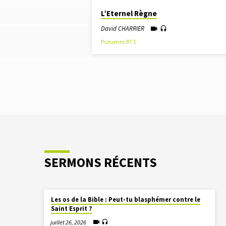
"PERSÉVÉRANCE"
L’Eternel Règne
TAGUÉ
David CHARRIER
Psaumes 97:1
SERMONS
SERMONS RÉCENTS
Les os de la Bible : Peut-tu blasphémer contre le
Saint Esprit ?
juillet 26, 2026