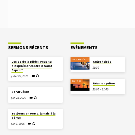
SERMONS RÉCENTS
EVÈNEMENTS
AUJOURD'HUI
Les os de la Bible : Peut-tu
Culte hebdo
blasphémer contre le Saint
10:30
Esprit ?
juillet 26, 2026
AOÛT 12
Réunion prière
20:00 – 21:00
Servir Jésus
juin 28, 2026
Toujours en route, jamais à la
dérive
juin 7, 2026