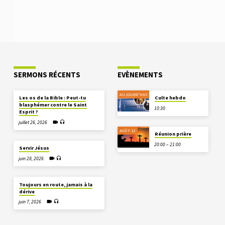
SERMONS RÉCENTS
EVÈNEMENTS
AUJOURD'HUI
Les os de la Bible : Peut-tu
Culte hebdo
blasphémer contre le Saint
10:30
Esprit ?
juillet 26, 2026
AOÛT 12
Réunion prière
20:00 – 21:00
Servir Jésus
juin 28, 2026
Toujours en route, jamais à la
dérive
juin 7, 2026