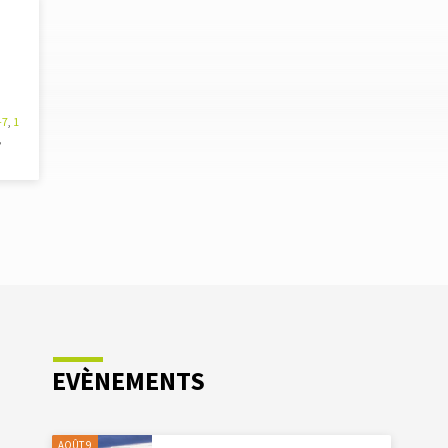
-7
,
1
,
EVÈNEMENTS
AOÛT 9