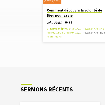
OCT 21, 2012
"SAUVÉ"
Comment découvrir la volonté de
Dieu pour sa vie
TAGUÉ
John GLASS
SERMONS
2 Pierre 3:9
,
Éphésiens 5:17
,
1 Thessaloniciens 4:3
Pierre 2:13-15
,
1 Pierre 4:19
,
1
Thessalonicien 5:18
Psaume 37:4
SERMONS RÉCENTS