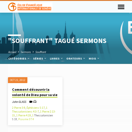
"SOUFFRANT" TAGUÉ SERMONS
Accueil
Sermons
Souffrant
CATÉGORIES
SÉRIES
LIVRES
ORATEURS
MOIS
OCT 21, 2012
"SOUFFRANT"
Comment découvrir la
TAGUÉ
volonté de Dieu pour sa vie
SERMONS
John GLASS
2 Pierre 3:9
,
Éphésiens 5:17
,
1
Thessaloniciens 4:3-7
,
1 Pierre 2:13-
15
,
1 Pierre 4:19
,
1
Thessalonicien
5:18,
Psaume 37:4