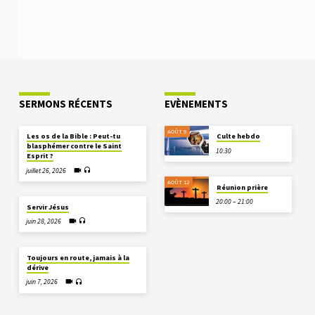
SERMONS RÉCENTS
EVÈNEMENTS
AOÛT 9
Les os de la Bible : Peut-tu
Culte hebdo
blasphémer contre le Saint
10:30
Esprit ?
juillet 26, 2026
AOÛT 12
Réunion prière
20:00 – 21:00
Servir Jésus
juin 28, 2026
Toujours en route, jamais à la
dérive
juin 7, 2026