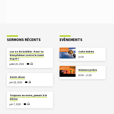
SERMONS RÉCENTS
EVÈNEMENTS
AOÛT 9
Les os de la Bible : Peut-tu
Culte hebdo
blasphémer contre le Saint
10:30
Esprit ?
juillet 26, 2026
AOÛT 12
Réunion prière
20:00 – 21:00
Servir Jésus
juin 28, 2026
Toujours en route, jamais à la
dérive
juin 7, 2026